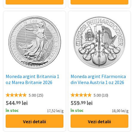
Moneda argint Britannia 1
Moneda argint Filarmonica
oz Marea Britanie 2026
din Viena Austria 1 oz 2026
5.00 (25)
5.00 (10)
544
lei
559
lei
,99
,99
în stoc
în stoc
17,52 lei/g
18,00 lei/g
Vezi detalii
Vezi detalii