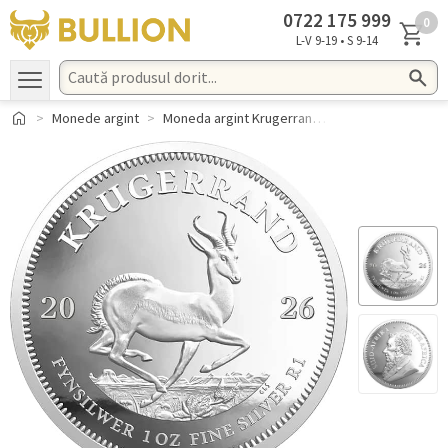
0722 ​175 ​999
0
L-V 9-19 • S 9-14
Monede argint
Moneda argint Krugerrand 1 oz Africa de Sud 2026