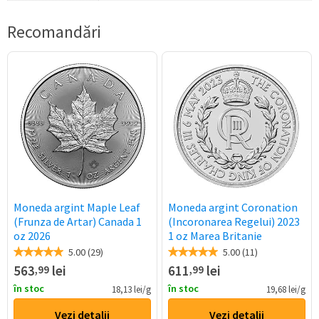
Recomandări
Moneda argint Maple Leaf
Moneda argint Coronation
(Frunza de Artar) Canada 1
(Incoronarea Regelui) 2023
oz 2026
1 oz Marea Britanie
5.00 (29)
5.00 (11)
563
lei
611
lei
,99
,99
în stoc
în stoc
18,13 lei/g
19,68 lei/g
Vezi detalii
Vezi detalii