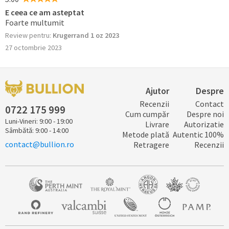
E ceea ce am asteptat
Foarte multumit
Review pentru:
Krugerrand 1 oz 2023
27 octombrie 2023
Ajutor
Despre
Recenzii
Contact
0722 ​​​175 ​999
Cum cumpăr
Despre noi
Luni-Vineri: 9:00 - 19:00
Livrare
Autorizatie
Sâmbătă: 9:00 - 14:00
Metode plată
Autentic 100%
contact@bullion.ro
Retragere
Recenzii