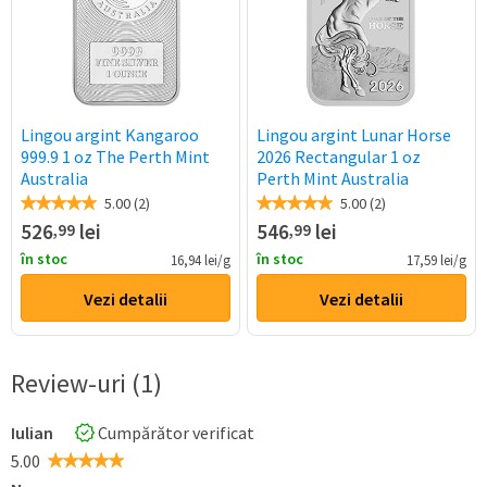
Lingou argint Kangaroo
Lingou argint Lunar Horse
999.9 1 oz The Perth Mint
2026 Rectangular 1 oz
Australia
Perth Mint Australia
5.00 (2)
5.00 (2)
526
lei
546
lei
,99
,99
în stoc
în stoc
16,94 lei/g
17,59 lei/g
Vezi detalii
Vezi detalii
Review-uri (1)
Iulian
Cumpărător verificat
5.00