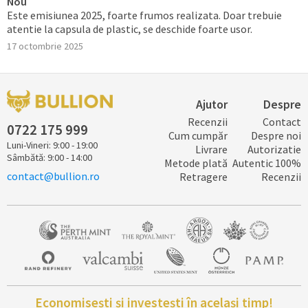
Nou
Este emisiunea 2025, foarte frumos realizata. Doar trebuie
atentie la capsula de plastic, se deschide foarte usor.
17 octombrie 2025
Ajutor
Despre
Recenzii
Contact
0722 ​​​175 ​999
Cum cumpăr
Despre noi
Luni-Vineri: 9:00 - 19:00
Livrare
Autorizatie
Sâmbătă: 9:00 - 14:00
Metode plată
Autentic 100%
contact@bullion.ro
Retragere
Recenzii
Economisești și investești în același timp!