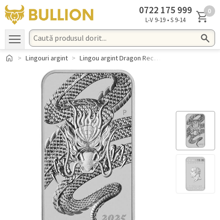
0722 ​175 ​999
0
L-V 9-19 • S 9-14
Lingouri argint
Lingou argint Dragon Rectangular 2025 1 oz 999.9 Perth Mint Australia