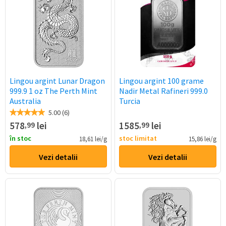
Lingou argint Lunar Dragon
Lingou argint 100 grame
999.9 1 oz The Perth Mint
Nadir Metal Rafineri 999.0
Australia
Turcia
5.00 (6)
578
lei
1585
lei
,99
,99
în stoc
stoc limitat
18,61 lei/g
15,86 lei/g
Vezi detalii
Vezi detalii