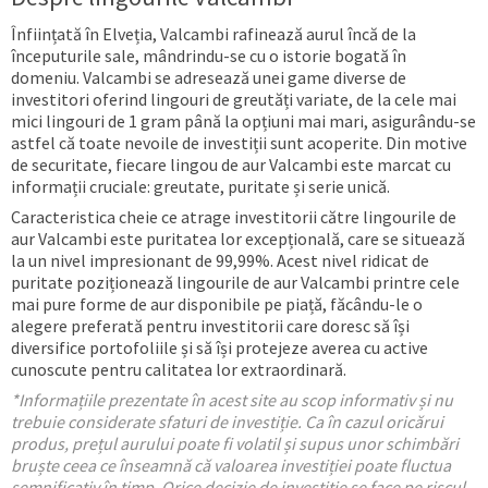
Înființată în Elveția, Valcambi rafinează aurul încă de la
începuturile sale, mândrindu-se cu o istorie bogată în
domeniu. Valcambi se adresează unei game diverse de
investitori oferind lingouri de greutăți variate, de la cele mai
mici lingouri de 1 gram până la opțiuni mai mari, asigurându-se
astfel că toate nevoile de investiții sunt acoperite. Din motive
de securitate, fiecare lingou de aur Valcambi este marcat cu
informații cruciale: greutate, puritate și serie unică.
Caracteristica cheie ce atrage investitorii către lingourile de
aur Valcambi este puritatea lor excepțională, care se situează
la un nivel impresionant de 99,99%. Acest nivel ridicat de
puritate poziționează lingourile de aur Valcambi printre cele
mai pure forme de aur disponibile pe piață, făcându-le o
alegere preferată pentru investitorii care doresc să își
diversifice portofoliile și să își protejeze averea cu active
cunoscute pentru calitatea lor extraordinară.
*Informațiile prezentate în acest site au scop informativ și nu
trebuie considerate sfaturi de investiție. Ca în cazul oricărui
produs, prețul aurului poate fi volatil și supus unor schimbări
bruște ceea ce înseamnă că valoarea investiției poate fluctua
semnificativ în timp. Orice decizie de investiție se face pe riscul