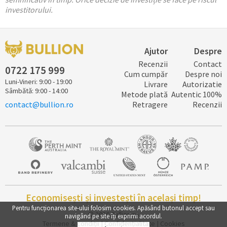
investitorului.
Ajutor
Despre
Recenzii
Contact
0722 ​​​175 ​999
Cum cumpăr
Despre noi
Luni-Vineri: 9:00 - 19:00
Livrare
Autorizatie
Sâmbătă: 9:00 - 14:00
Metode plată
Autentic 100%
contact@bullion.ro
Retragere
Recenzii
Economisești și investești în același timp!
Pentru funcționarea site-ului folosim
cookies
. Apăsând butonul accept sau
© 2026
Bullion.ro
navigând pe site îți exprimi acordul.
Termene & condiții
|
Confidențialitate
|
Cookies