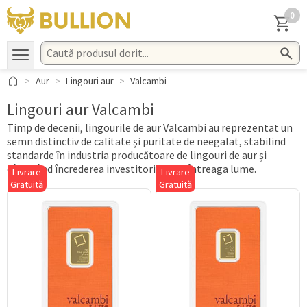
0
Aur
Lingouri aur
Valcambi
Lingouri aur Valcambi
Timp de decenii, lingourile de aur Valcambi au reprezentat un
semn distinctiv de calitate și puritate de neegalat, stabilind
standarde în industria producătoare de lingouri de aur și
câștigând încrederea investitorilor din întreaga lume.
Livrare
Livrare
Gratuită
Gratuită