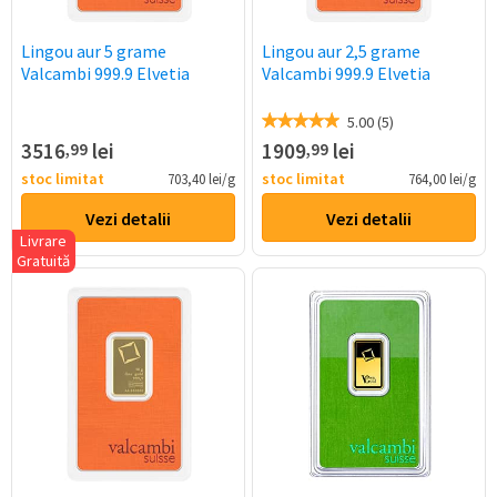
Lingou aur 5 grame
Lingou aur 2,5 grame
Valcambi 999.9 Elvetia
Valcambi 999.9 Elvetia
5.00 (5)
3516
lei
1909
lei
,99
,99
stoc limitat
stoc limitat
703,40 lei/g
764,00 lei/g
Vezi detalii
Vezi detalii
Livrare
Gratuită