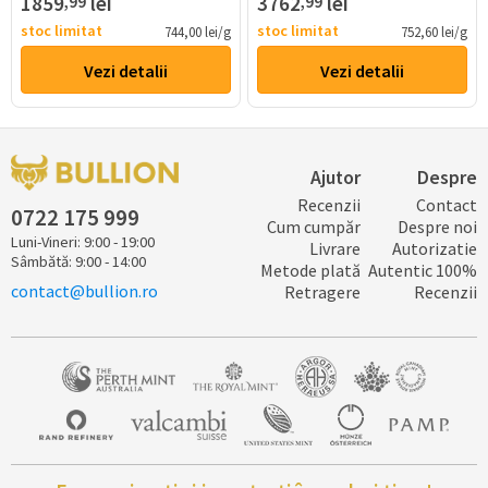
1859
lei
3762
lei
,99
,99
stoc limitat
stoc limitat
744,00 lei/g
752,60 lei/g
Vezi detalii
Vezi detalii
Ajutor
Despre
Recenzii
Contact
0722 ​​​175 ​999
Cum cumpăr
Despre noi
Luni-Vineri: 9:00 - 19:00
Livrare
Autorizatie
Sâmbătă: 9:00 - 14:00
Metode plată
Autentic 100%
contact@bullion.ro
Retragere
Recenzii