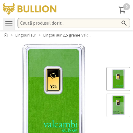
0
Lingouri aur
Lingou aur 2,5 grame Valcambi Green Gold 999.9 Elvetia