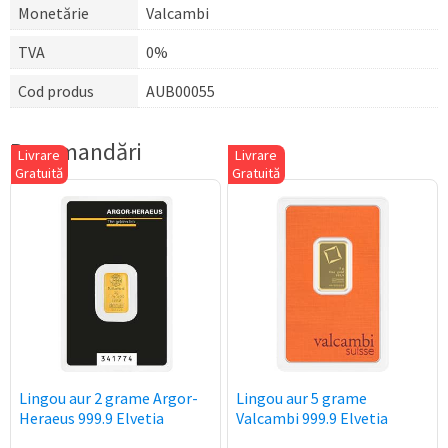
Monetărie
Valcambi
TVA
0%
Cod produs
AUB00055
Recomandări
Livrare
Livrare
Gratuită
Gratuită
Lingou aur 2 grame Argor-
Lingou aur 5 grame
Heraeus 999.9 Elvetia
Valcambi 999.9 Elvetia