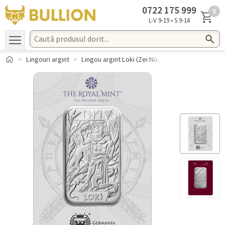
0722 ​175 ​999
0
L-V 9-19 • S 9-14
Lingouri argint
Lingou argint Loki (Zei Nordici) 1 oz 2025 Germania Mint