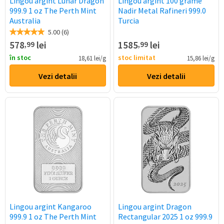
Lingou argint Lunar Dragon
Lingou argint 100 grame
999.9 1 oz The Perth Mint
Nadir Metal Rafineri 999.0
Australia
Turcia
5.00 (6)
578
lei
1585
lei
,99
,99
în stoc
stoc limitat
18,61 lei/g
15,86 lei/g
Vezi detalii
Vezi detalii
Lingou argint Kangaroo
Lingou argint Dragon
999.9 1 oz The Perth Mint
Rectangular 2025 1 oz 999.9