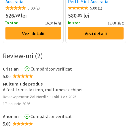
Australia
Perth Mint Australia
5.00 (2)
5.00 (1)
526
lei
580
lei
,99
,99
în stoc
în stoc
16,94 lei/g
18,68 lei/g
Vezi detalii
Vezi detalii
Review-uri (2)
Cristian
Cumpărător verificat
5.00
Multumit de produs
A fost trimis la timp, multumesc echipei!
Review pentru:
Zei Nordici: Loki 1 oz 2025
17 ianuarie 2026
Anonim
Cumpărător verificat
5.00