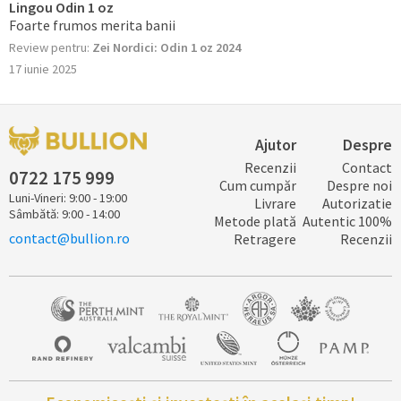
Lingou Odin 1 oz
Foarte frumos merita banii
Review pentru:
Zei Nordici: Odin 1 oz 2024
17 iunie 2025
Ajutor
Despre
Recenzii
Contact
0722 ​​​175 ​999
Cum cumpăr
Despre noi
Luni-Vineri: 9:00 - 19:00
Livrare
Autorizatie
Sâmbătă: 9:00 - 14:00
Metode plată
Autentic 100%
contact@bullion.ro
Retragere
Recenzii