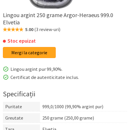
Lingou argint 250 grame Argor-Heraeus 999.0
Elvetia
5.00
(
3 review-uri
)
Stoc epuizat
Mergi la categorie
Lingou argint pur 99,90%.
Certificat de autenticitate inclus.
Specificații
Puritate
999,0/1000 (99,90% argint pur)
Greutate
250 grame (250,00 grame)
Țara
Elvetia