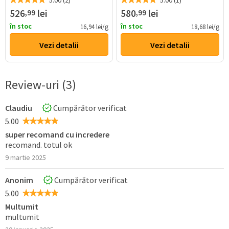
5.00 (2)
5.00 (1)
526
lei
580
lei
,99
,99
în stoc
în stoc
16,94 lei/g
18,68 lei/g
Vezi detalii
Vezi detalii
Review-uri (3)
Claudiu
Cumpărător verificat
5.00
super recomand cu incredere
recomand. totul ok
9 martie 2025
Anonim
Cumpărător verificat
5.00
Multumit
multumit