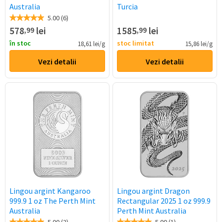
Australia
Turcia
5.00 (6)
578
lei
1585
lei
,99
,99
în stoc
stoc limitat
18,61 lei/g
15,86 lei/g
Vezi detalii
Vezi detalii
Lingou argint Kangaroo
Lingou argint Dragon
999.9 1 oz The Perth Mint
Rectangular 2025 1 oz 999.9
Australia
Perth Mint Australia