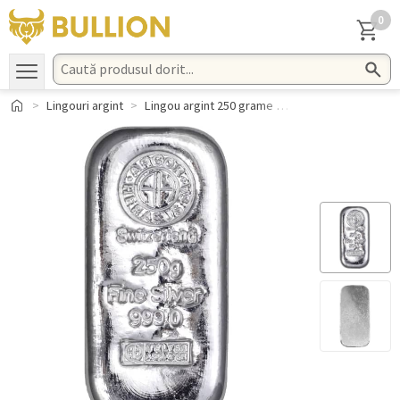
0
Lingouri argint
Lingou argint 250 grame Argor-Heraeus 999.0 Elvetia