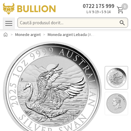
0722 ​175 ​999
0
L-V 9-19 • S 9-14
Monede argint
Moneda argint Lebada (Australian Swan) 2025 1 oz Australia