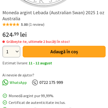
Moneda argint Lebada (Australian Swan) 2025 1 oz
Australia
5.00
(
1 review
)
624
lei
,99
Grăbește-te, ultimele 2 bucăți în stoc!
Adaugă în coș
Estimat livrare:
11 - 12 august
Ai nevoie de ajutor?
0722 ​175 ​999
WhatsApp
Monedă argint pur 99,99%.
Certificat de autenticitate inclus.