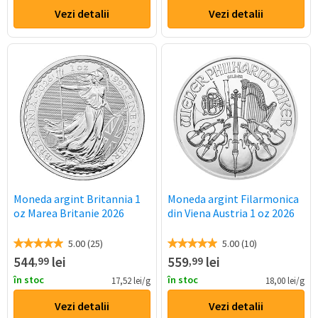
Vezi detalii
Vezi detalii
Moneda argint Britannia 1
Moneda argint Filarmonica
oz Marea Britanie 2026
din Viena Austria 1 oz 2026
5.00 (25)
5.00 (10)
544
lei
559
lei
,99
,99
în stoc
în stoc
17,52 lei/g
18,00 lei/g
Vezi detalii
Vezi detalii