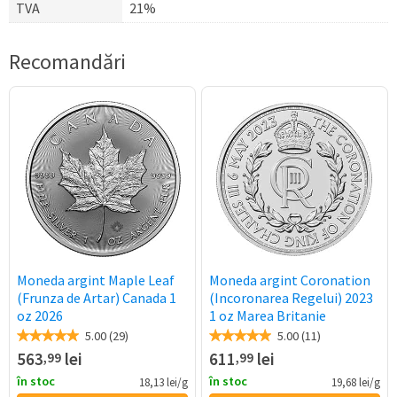
TVA
21%
Recomandări
Moneda argint Maple Leaf
Moneda argint Coronation
(Frunza de Artar) Canada 1
(Incoronarea Regelui) 2023
oz 2026
1 oz Marea Britanie
5.00 (29)
5.00 (11)
563
lei
611
lei
,99
,99
în stoc
în stoc
18,13 lei/g
19,68 lei/g