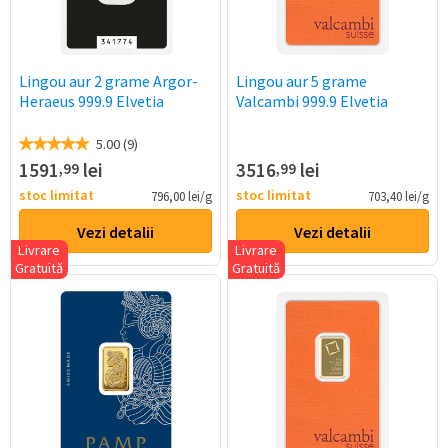
Lingou aur 2 grame Argor-
Lingou aur 5 grame
Heraeus 999.9 Elvetia
Valcambi 999.9 Elvetia
5.00 (9)
1591
lei
3516
lei
,99
,99
stoc limitat
stoc limitat
796,00 lei/g
703,40 lei/g
Vezi detalii
Vezi detalii
Livrare
Livrare
Gratuită
Gratuită