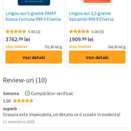
Lingou aur 5 grame PAMP
Lingou aur 2,5 grame
Suisse Fortuna 999.9 Elvetia
Valcambi 999.9 Elvetia
5.00 (2)
5.00 (5)
3762
lei
1909
lei
,99
,99
stoc limitat
stoc limitat
752,60 lei/g
764,00 lei/g
Vezi detalii
Vezi detalii
Review-uri (10)
Simona
Cumpărător verificat
5.00
superb
Gravura este impecabila, un detaliu ce il scoate in evidenta!
11 noiembrie 2025