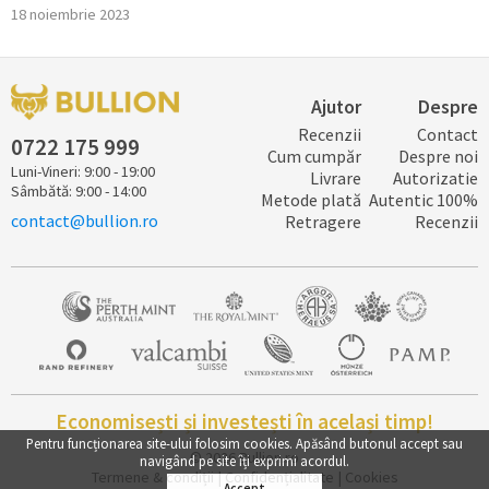
18 noiembrie 2023
Ajutor
Despre
Recenzii
Contact
0722 ​​​175 ​999
Cum cumpăr
Despre noi
Luni-Vineri: 9:00 - 19:00
Livrare
Autorizatie
Sâmbătă: 9:00 - 14:00
Metode plată
Autentic 100%
contact@bullion.ro
Retragere
Recenzii
Economisești și investești în același timp!
Pentru funcționarea site-ului folosim
cookies
. Apăsând butonul accept sau
© 2026
Bullion.ro
navigând pe site îți exprimi acordul.
Termene & condiții
|
Confidențialitate
|
Cookies
Accept