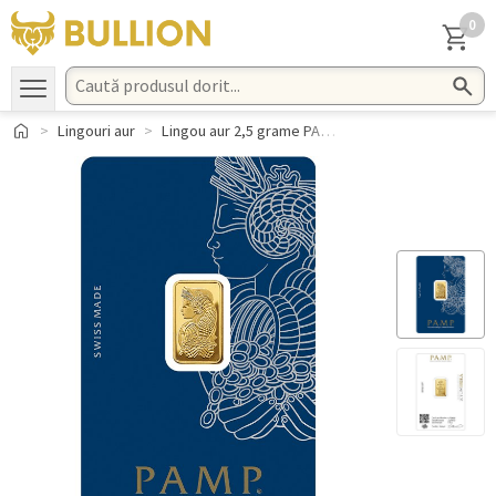
0
Lingouri aur
Lingou aur 2,5 grame PAMP Suisse Fortuna 999.9 Elvetia