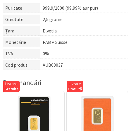
Puritate
999,9/1000 (99,99% aur pur)
Greutate
2,5 grame
Țara
Elvetia
Monetărie
PAMP Suisse
TVA
0%
Cod produs
AUB00037
Recomandări
Livrare
Livrare
Gratuită
Gratuită